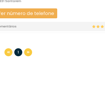
831 Santarém
er número de telefone
omentários
1