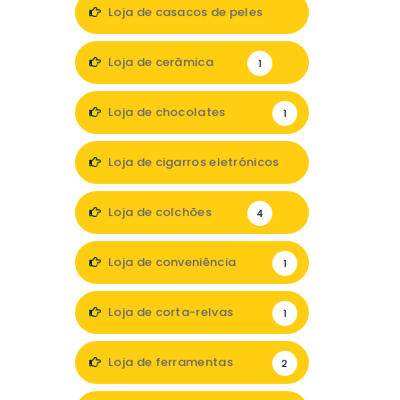
1
Loja de casacos de peles
1
Loja de cerâmica
1
Loja de chocolates
1
Loja de cigarros eletrónicos
3
Loja de colchões
4
Loja de conveniência
1
Loja de corta-relvas
1
Loja de ferramentas
2