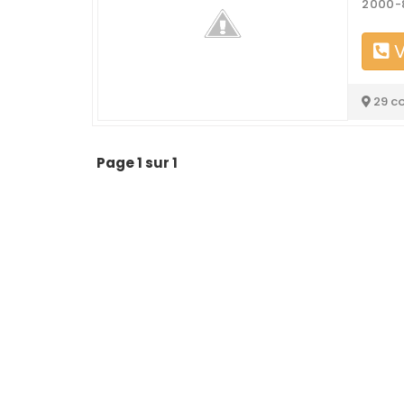
2000-
V
29 c
Page 1 sur 1