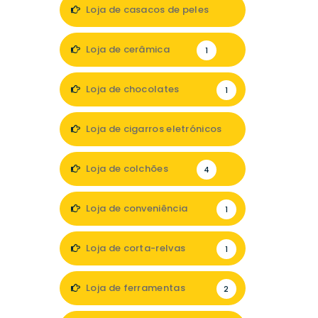
1
Loja de casacos de peles
1
Loja de cerâmica
1
Loja de chocolates
1
Loja de cigarros eletrónicos
3
Loja de colchões
4
Loja de conveniência
1
Loja de corta-relvas
1
Loja de ferramentas
2