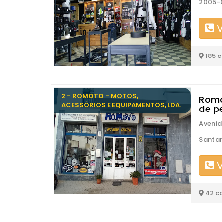
2005-
V
185 
2 - ROMOTO – MOTOS,
Romo
ACESSÓRIOS E EQUIPAMENTOS, LDA.
de p
Avenid
Santa
V
42 c