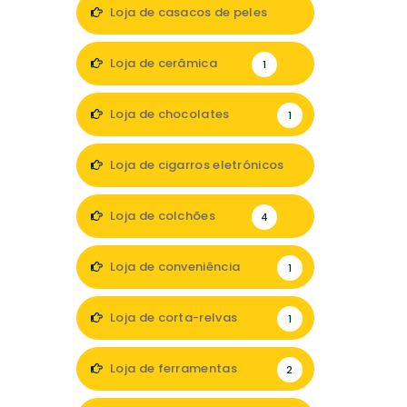
1
Loja de casacos de peles
1
Loja de cerâmica
1
Loja de chocolates
1
Loja de cigarros eletrónicos
3
Loja de colchões
4
Loja de conveniência
1
Loja de corta-relvas
1
Loja de ferramentas
2