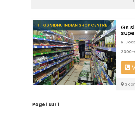
1 - GS SIDHU INDIAN SHOP CENTRE
Gs si
supe
R. Joã
2000-
V
3 co
Page 1 sur 1