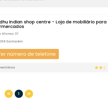
dhu indian shop centre - Loja de mobiliário para
rmercados
o Afonso 37
056 Santarém
er número de telefone
mentários
1