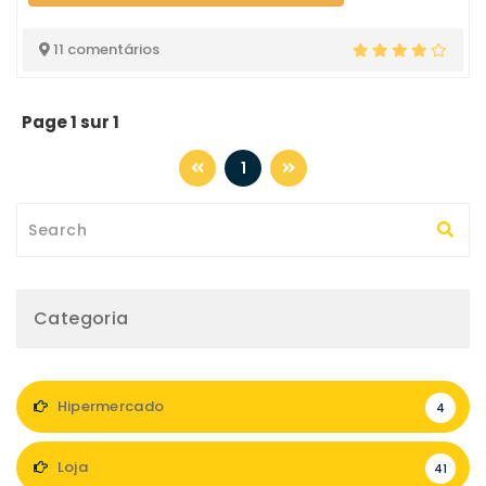
11 comentários
Page 1 sur 1
1
Categoria
Hipermercado
4
Loja
41