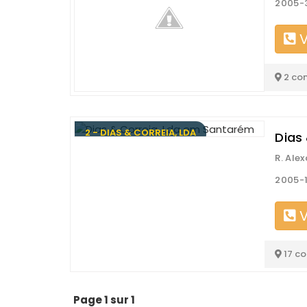
2005-
V
2 co
2 - DIAS & CORREIA, LDA
Dias
R. Ale
2005-
V
17 c
Page 1 sur 1