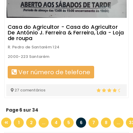
Casa do Agricultor - Casa do Agricultor
De António J. Ferreira & Ferreira, Lda - Loja
de roupa
R. Pedro de Santarém 124
2000-223 Santarém
Ver número de telefone
27 comentários
Page 6 sur 34
1
2
...
4
5
6
7
8
...
3