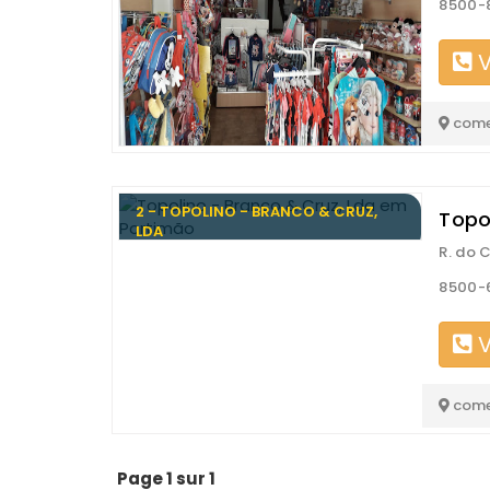
8500-
V
come
2 - TOPOLINO - BRANCO & CRUZ,
Topo
LDA
R. do 
8500-
V
come
Page 1 sur 1