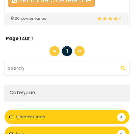
Ver número de telefone
30 comentários
Page 1 sur 1
1
Categoria
Hipermercado
4
Loja