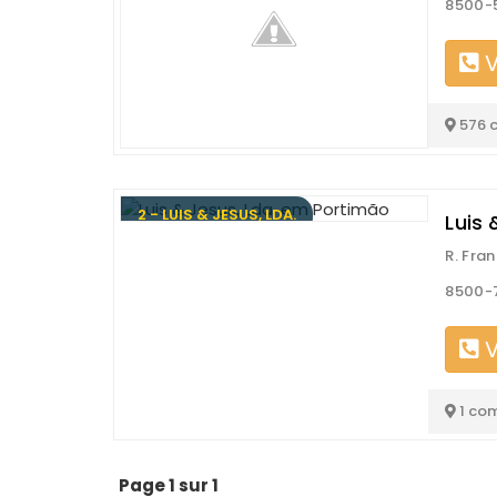
8500-
V
576 
2 - LUIS & JESUS, LDA.
Luis 
R. Fran
8500-
V
1 co
Page 1 sur 1