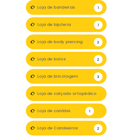
Loja de bandeiras
1
Loja de bijuteria
1
Loja de body piercing
2
Loja de bolos
2
Loja de bricolagem
3
Loja de calçado ortopédico
1
Loja de canábis
1
Loja de Candeeiros
2