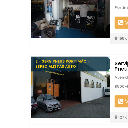
Porti
V
155 
2 - SERVIPNEUS PORTIMÃO -
Serv
ESPECIALISTAS AUTO
Pneu
Avenid
8500-
V
127 