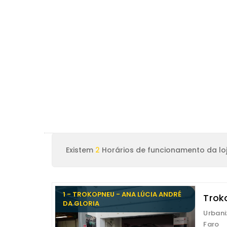
Existem
2
Horários de funcionamento da lo
1 - TROKOPNEU - ANA LÚCIA ANDRÉ
Trok
DA GLORIA
Urbani
Faro