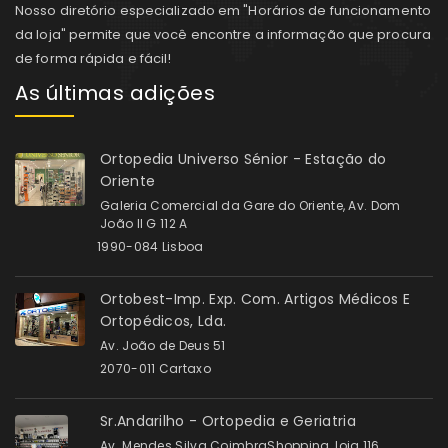
Nosso diretório especializado em "Horários de funcionamento
da loja" permite que você encontre a informação que procura
de forma rápida e fácil!
As últimas adições
Ortopedia Universo Sénior - Estação do
Oriente
Galeria Comercial da Gare do Oriente, Av. Dom
João II G 112 A
1990-084 Lisboa
Ortobest-Imp. Exp. Com. Artigos Médicos E
Ortopédicos, Lda.
Av. João de Deus 51
2070-011 Cartaxo
Sr.Andarilho - Ortopedia e Geriatria
Av. Mendes Silva CoimbraShopping, loja 116