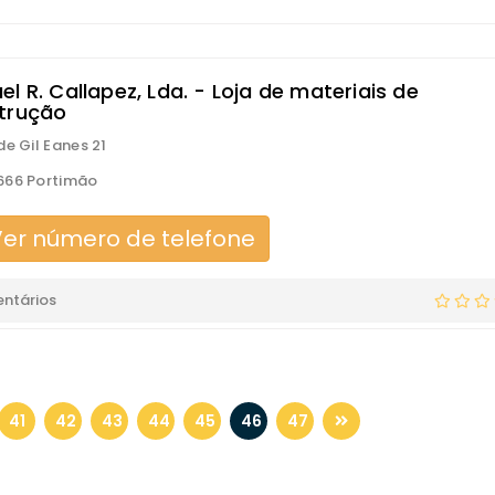
l R. Callapez, Lda. - Loja de materiais de
trução
de Gil Eanes 21
666 Portimão
er número de telefone
ntários
41
42
43
44
45
46
47