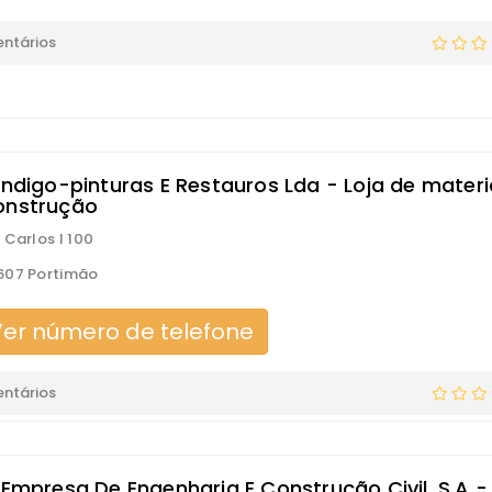
ntários
Indigo-pinturas E Restauros Lda - Loja de materi
onstrução
 Carlos I 100
607 Portimão
er número de telefone
ntários
 Empresa De Engenharia E Construção Civil, S.A -