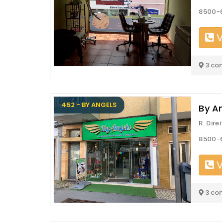
8500-
V
3 co
452 - BY ANGELS
By A
R. Dire
8500-
V
3 co