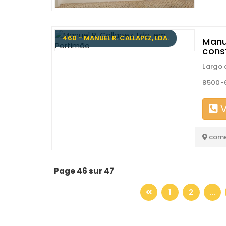
460 - MANUEL R. CALLAPEZ, LDA.
Manue
cons
Largo 
8500-
V
come
Page 46 sur 47
1
2
...