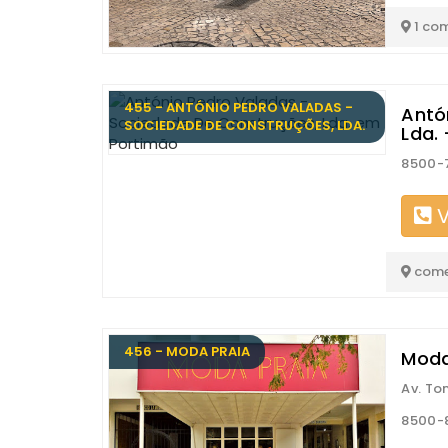
1 co
455 - ANTÓNIO PEDRO VALADAS -
Antó
SOCIEDADE DE CONSTRUÇÕES, LDA.
Lda.
8500-
V
come
456 - MODA PRAIA
Moda
Av. To
8500-