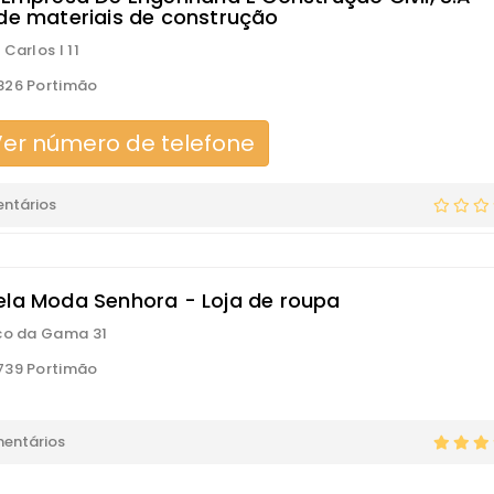
 de materiais de construção
Carlos I 11
826 Portimão
er número de telefone
ntários
ela Moda Senhora - Loja de roupa
co da Gama 31
739 Portimão
mentários