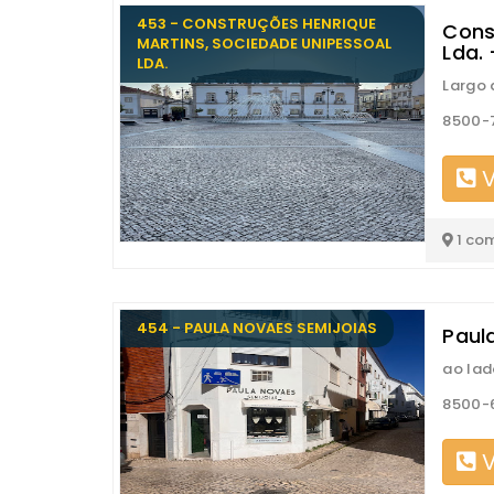
453 - CONSTRUÇÕES HENRIQUE
Cons
MARTINS, SOCIEDADE UNIPESSOAL
Lda.
LDA.
Largo 
8500-
V
1 co
454 - PAULA NOVAES SEMIJOIAS
Paul
ao lad
8500-
V