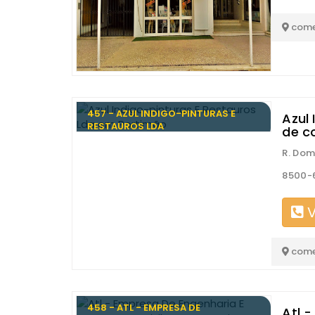
come
457 - AZUL INDIGO-PINTURAS E
Azul 
RESTAUROS LDA
de c
R. Dom
8500-
V
come
458 - ATL - EMPRESA DE
Atl -