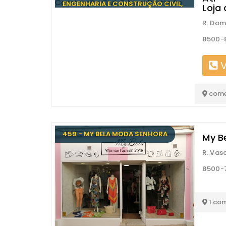
ENGENHARIA E CONSTRUÇÃO CIVIL,
Loja
S.A
R. Dom 
8500-
V
come
459 - MY BELA MODA SENHORA
My B
R. Vas
8500-
1 co