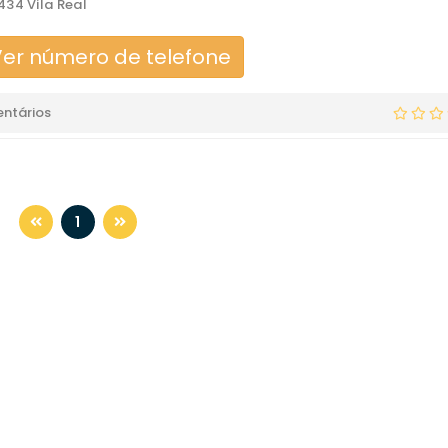
34 Vila Real
er número de telefone
ntários
1