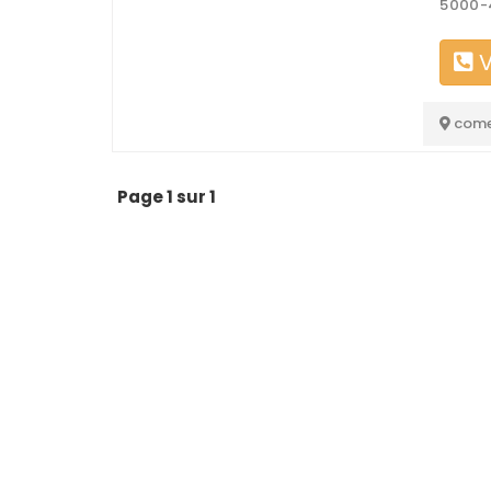
5000-4
V
come
Page 1 sur 1