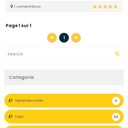
1 comentários
Page 1 sur 1
1
Categoria
Hipermercado
3
Loja
52