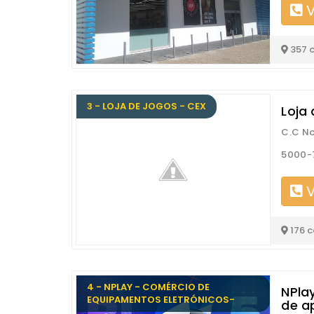
V
357 
3 - LOJA DE JOGOS - CEX
Loja
C.C No
5000-7
V
176 
4 - NPLAY - COMÉRCIO DE
NPla
EQUIPAMENTOS ELETRÓNICOS-
de a