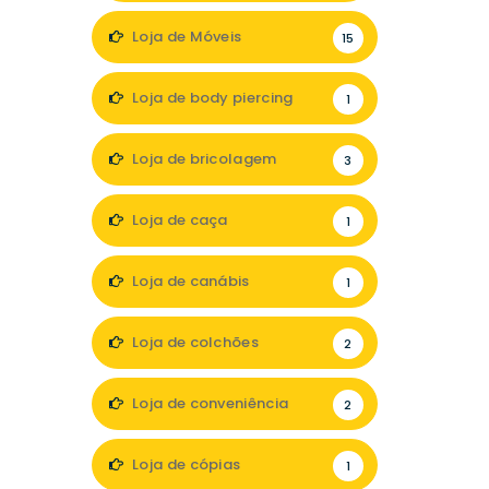
Loja de Móveis
15
Loja de body piercing
1
Loja de bricolagem
3
Loja de caça
1
Loja de canábis
1
Loja de colchões
2
Loja de conveniência
2
Loja de cópias
1