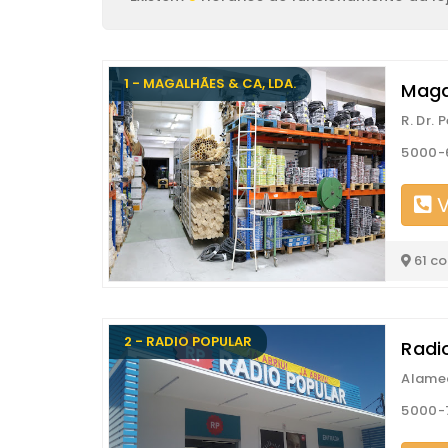
1 - MAGALHÃES & CA, LDA.
Maga
R. Dr. 
5000-6
V
61 c
2 - RADIO POPULAR
Radi
Alame
5000-7