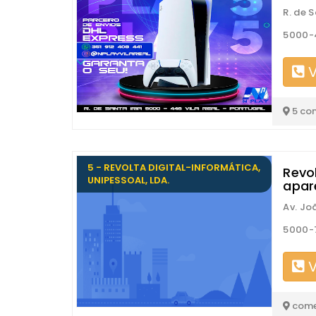
R. de S
5000-4
V
5 co
5 - REVOLTA DIGITAL-INFORMÁTICA,
Revol
UNIPESSOAL, LDA.
apar
Av. Joã
5000-7
V
come