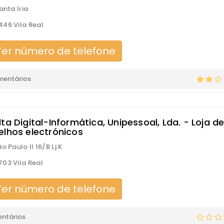
anta Iria
46 Vila Real
er número de telefone
mentários
ta Digital-Informática, Unipessoal, Lda. - Loja d
elhos electrónicos
o Paulo II 16/B Lj.K
03 Vila Real
er número de telefone
ntários