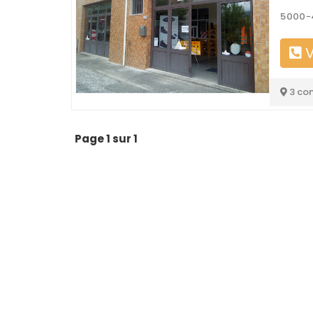
5000-4
V
3 co
Page 1 sur 1