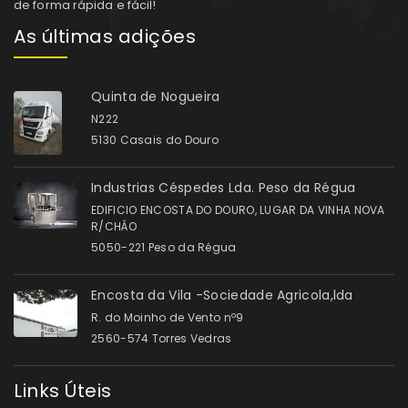
de forma rápida e fácil!
As últimas adições
Quinta de Nogueira
N222
5130 Casais do Douro
Industrias Céspedes Lda. Peso da Régua
EDIFICIO ENCOSTA DO DOURO, LUGAR DA VINHA NOVA
R/CHÂO
5050-221 Peso da Régua
Encosta da Vila -Sociedade Agricola,lda
R. do Moinho de Vento nº9
2560-574 Torres Vedras
Links Úteis