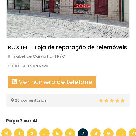
ROXTEL - Loja de reparação de telemóveis
R. Isabel de Carvalho 4 R/C
5000-608 Vila Real
Ver número de telefone
22 comentários
Page 7 sur 41
1
2
...
5
6
7
8
9
...
4