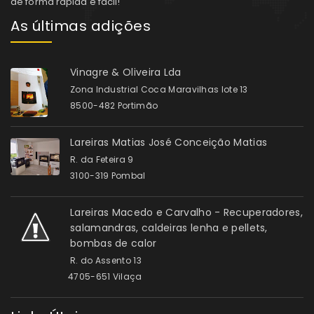
de forma rápida e fácil!
As últimas adições
Vinagre & Oliveira Lda
Zona Industrial Coca Maravilhas lote 13
8500-482 Portimão
Lareiras Matias José Conceição Matias
R. da Feteira 9
3100-319 Pombal
Lareiras Macedo e Carvalho - Recuperadores,
salamandras, caldeiras lenha e pellets,
bombas de calor
R. do Assento 13
4705-651 Vilaça