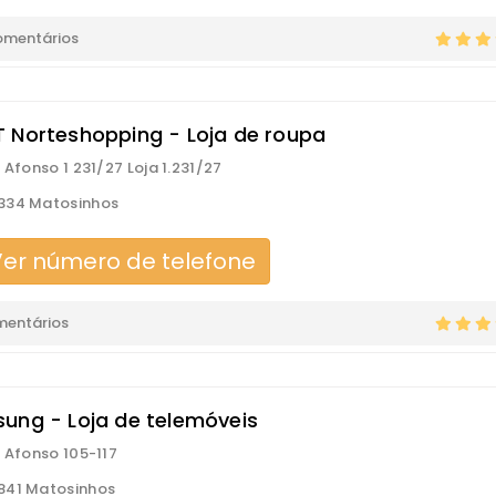
omentários
 Norteshopping - Loja de roupa
a Afonso 1 231/27 Loja 1.231/27
334 Matosinhos
er número de telefone
mentários
ung - Loja de telemóveis
a Afonso 105-117
841 Matosinhos