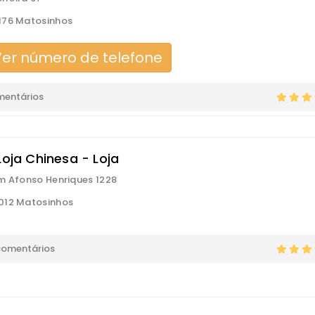
176 Matosinhos
er número de telefone
mentários
Loja Chinesa - Loja
m Afonso Henriques 1228
012 Matosinhos
comentários