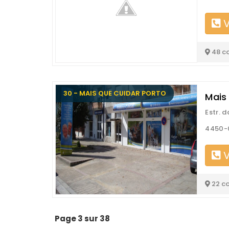
V
48 c
30 - MAIS QUE CUIDAR PORTO
Mais
Estr. 
4450-
V
22 c
Page 3 sur 38