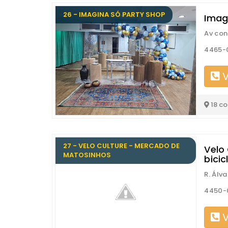
26 - IMAGINA SÓ PARTY SHOP
Imag
Av con
4465-
V
18 c
27 - VELO CULTURE - MERCADO DE
Velo
MATOSINHOS
bicic
R. Álv
4450-
V