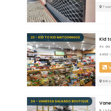
7 co
23 - KID TO KID MATOSINHOS
Kid 
Av. da
4450-
V
616 
24 - VANESSA SALGADO BOUTIQUE
Vane
R. Ló F