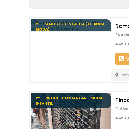
21 - RAMOS E QUINTA,LDA (KITANDA
Ramo
MODA)
Rua de
4450-
V
1 co
22 - PINGOS D' ENCANTAR - MODA
Pingo
INFANTIL
R. Álv
4450-