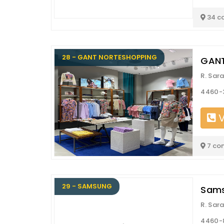
34 c
28 - GANT NORTESHOPPING
GANT
R. Sar
4460-
V
7 co
29 - SAMSUNG
Sams
R. Sar
4460-