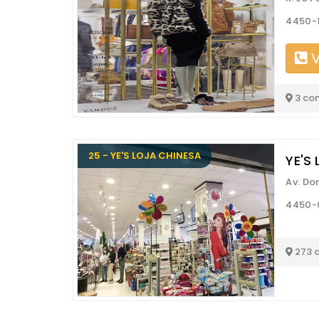
4450-
V
3 co
25 - YE'S LOJA CHINESA
YE'S 
Av. Do
4450-
273 