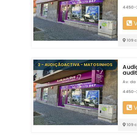
4450-
V
109 
2 - AUDIÇÃOACTIVA - MATOSINHOS
Audi
audi
Av. da
4450-
V
109 