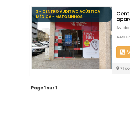
3 - CENTRO AUDITIVO ACÚSTICA
Cent
MÉDICA - MATOSINHOS
apar
Av. da
4450-
V
71 c
Page 1 sur 1