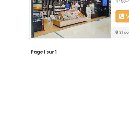
4450-
V
31 c
Page 1 sur 1