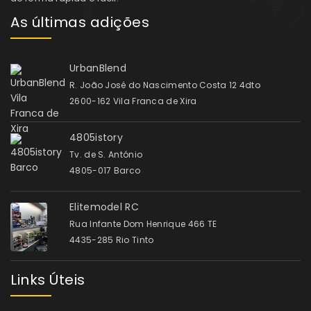
As últimas adições
UrbanBlend
R. João José do Nascimento Costa 12 4dto
2600-162 Vila Franca de Xira
4805istory
Tv. de S. António
4805-017 Barco
Elitemodel RC
Rua Infante Dom Henrique 466 TE
4435-285 Rio Tinto
Links Úteis