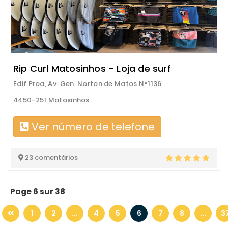
Rip Curl Matosinhos - Loja de surf
Edif Proa, Av. Gen. Norton de Matos N°1136
4450-251 Matosinhos
Ver número de telefone
23 comentários
Page 6 sur 38
1
2
...
4
5
6
7
8
...
3