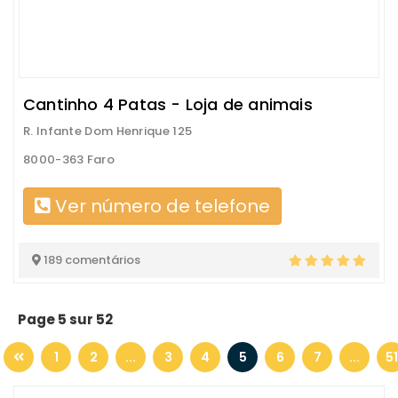
Cantinho 4 Patas - Loja de animais
R. Infante Dom Henrique 125
8000-363 Faro
Ver número de telefone
189 comentários
Page 5 sur 52
1
2
...
3
4
5
6
7
...
51