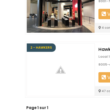
8001-7
V
4 co
2 - HAWKERS
Hawk
Local 1
8005-
V
47 c
Page 1 sur 1