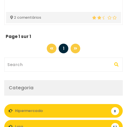
2 comentários
Page 1 sur 1
1
Categoria
Hipermercado
8
Loja