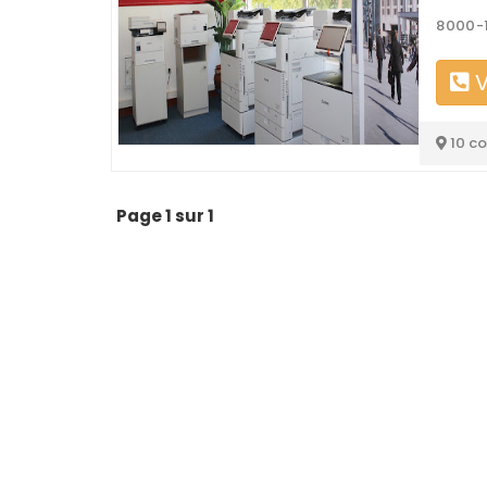
8000-1
V
10 c
Page 1 sur 1