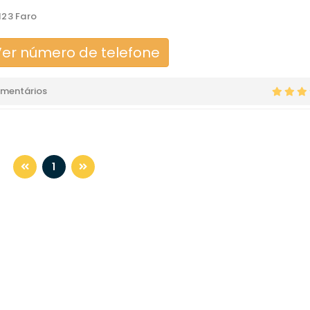
23 Faro
er número de telefone
omentários
1