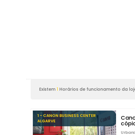
Existem
1
Horários de funcionamento da loj
1 - CANON BUSINESS CENTER
Cano
ALGARVE
cópi
Urbaniz