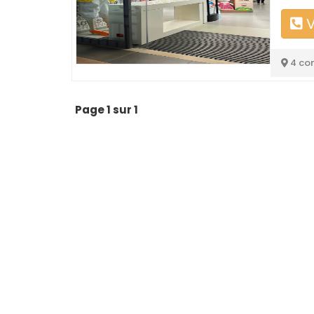
V
4 co
Page 1 sur 1