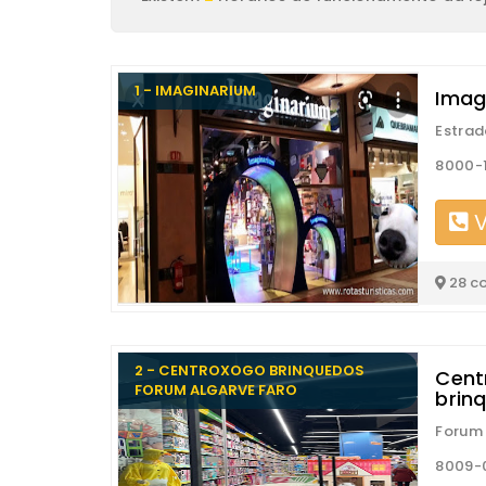
1 - IMAGINARIUM
Imag
Estrad
8000-1
V
28 c
2 - CENTROXOGO BRINQUEDOS
Cent
FORUM ALGARVE FARO
brin
Forum 
8009-