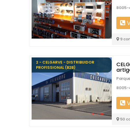
8005-4
V
9 co
2 - CELGARVE - DISTRIBUIDOR
CELGA
PROFISSIONAL (B2B)
artig
Parque
8005-
V
50 c