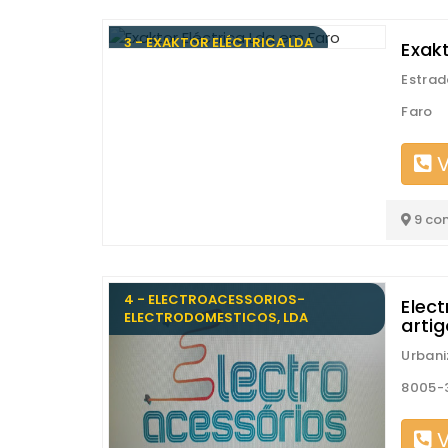
3 - EXAKTOR ELÉCTRICA LDA
Exakt
Estrad
Faro
V
9 co
4 - ELECTROACESSORIOS-
Elec
ELECTRODOMESTICOS, LDA
artig
Urbani
8005-
V