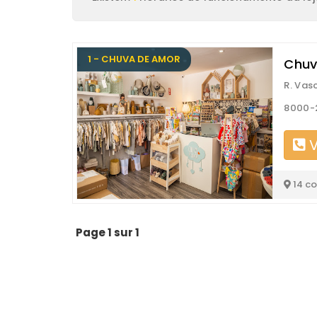
1 - CHUVA DE AMOR
Chuv
R. Vas
8000-
V
14 c
Page 1 sur 1