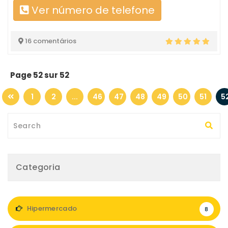
Ver número de telefone
16 comentários
Page 52 sur 52
1
2
...
46
47
48
49
50
51
5
Categoria
Hipermercado
8