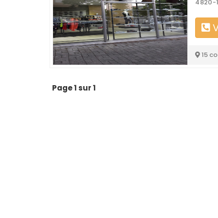
4820-1
V
15 c
Page 1 sur 1