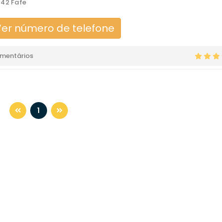
42 Fafe
er número de telefone
omentários
1