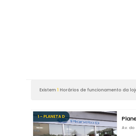
Existem
1
Horários de funcionamento da loj
1 - PLANETA D
Plan
Av. do 