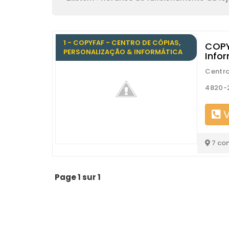
1 - COPYFAF - CENTRO DE CÓPIAS,
COPY
PERSONALIZAÇÃO & INFORMÁTICA
Info
Centro
4820-
V
7 co
Page 1 sur 1