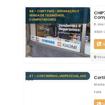
46 - CHIP7 FAFE - REPARAÇÃO E
CHIP
VENDA DE TELEMÓVEIS,
Comp
COMPUTADORES
R. dos
4820-
V
113 c
47 - CORTIMINHO, UNIPESSOAL, LDA.
Corti
Monte 
Fafe
V