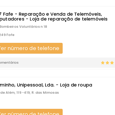
7 Fafe - Reparação e Venda de Telemóveis,
utadores - Loja de reparação de telemóveis
 Bombeiros Voluntários n 18
249 Fafe
er número de telefone
omentários
minho, Unipessoal, Lda. - Loja de roupa
de Além, 119 -419, R. das Mimosas
er número de telefone