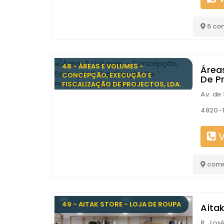
6 co
48 - ÁREAS E VOLUMES -
Área
CONCEPÇÃO, EXECUÇÃO E
De Pr
FISCALIZAÇÃO DE PROJECTOS, LDA.
Av. de
4820-1
V
come
49 - AITAK STORE - LOJA DE ROUPA
Aitak
R. Jos