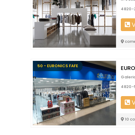
4820-
V
come
50 - EURONICS FAFE
EURO
Galeri
4820-
V
10 c