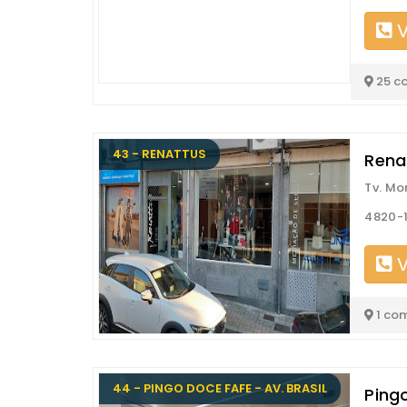
V
25 c
43 - RENATTUS
Rena
Tv. Mo
4820-1
V
1 co
44 - PINGO DOCE FAFE - AV. BRASIL
Ping