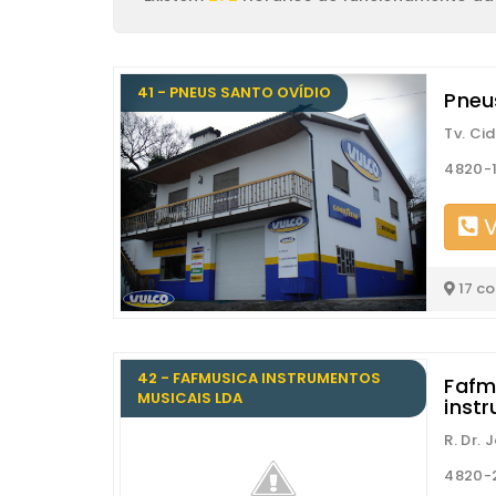
41 - PNEUS SANTO OVÍDIO
Pneu
Tv. Ci
4820-1
V
17 c
42 - FAFMUSICA INSTRUMENTOS
Fafm
MUSICAIS LDA
inst
R. Dr.
4820-