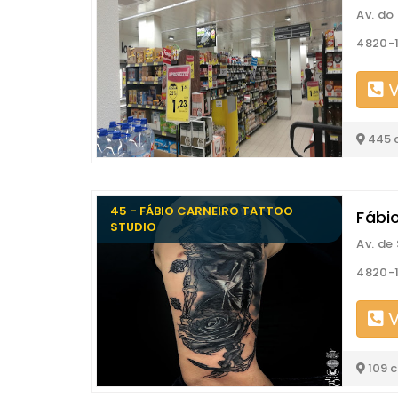
Av. do 
4820-1
V
445 
45 - FÁBIO CARNEIRO TATTOO
Fábi
STUDIO
Av. de
4820-1
V
109 