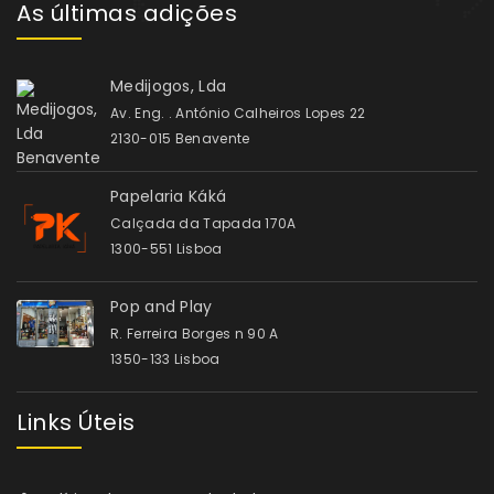
As últimas adições
Medijogos, Lda
Av. Eng. . António Calheiros Lopes 22
2130-015 Benavente
Papelaria Káká
Calçada da Tapada 170A
1300-551 Lisboa
Pop and Play
R. Ferreira Borges n 90 A
1350-133 Lisboa
Links Úteis