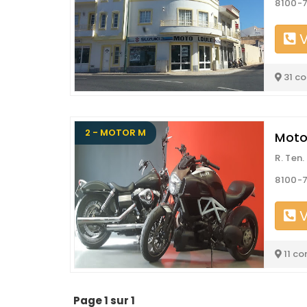
8100-7
V
31 c
2 - MOTOR M
Moto
R. Ten
8100-7
V
11 co
Page 1 sur 1