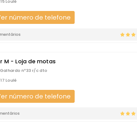
15 Loulé
er número de telefone
omentários
r M - Loja de motas
. Galhardo nº33 r/c dto
17 Loulé
er número de telefone
mentários