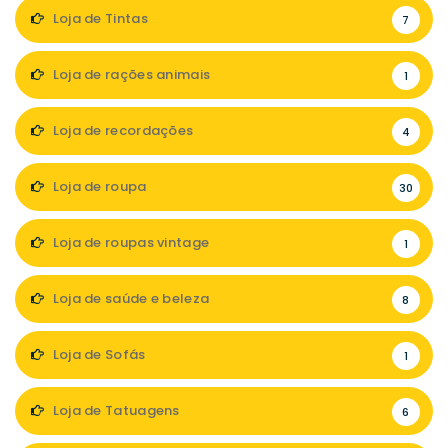
Loja de Tintas
7
Loja de rações animais
1
Loja de recordações
4
Loja de roupa
30
Loja de roupas vintage
1
Loja de saúde e beleza
8
Loja de Sofás
1
Loja de Tatuagens
6