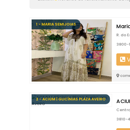
1 - MARIA SEMIJOIAS
Maria
R. do 
3800-1
V
come
2 - ACIUM | GLICÍNIAS PLAZA AVEIRO
ACIUM
Centro
3810-4