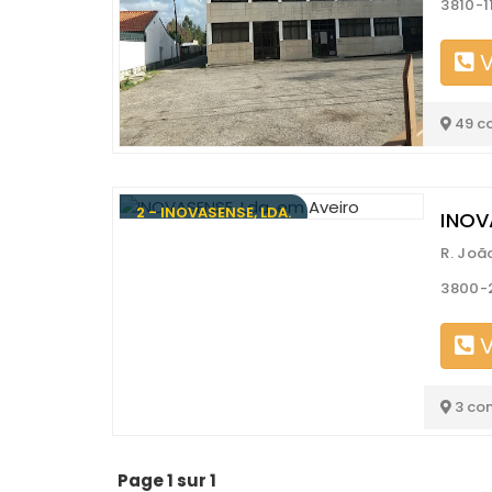
3810-1
V
49 c
2 - INOVASENSE, LDA.
INOVA
R. Joã
3800-2
V
3 co
Page 1 sur 1