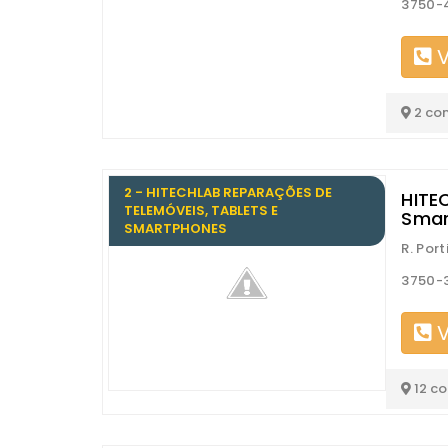
3750-
V
2 co
2 - HITECHLAB REPARAÇÕES DE
HITE
TELEMÓVEIS, TABLETS E
Smar
SMARTPHONES
R. Por
3750-
V
12 c