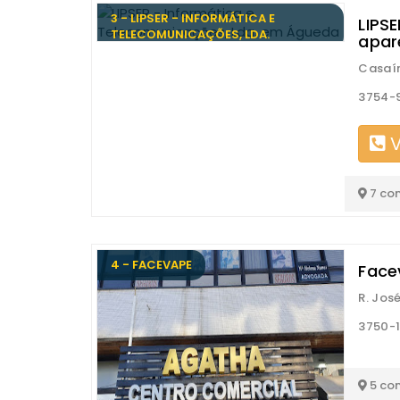
3 - LIPSER - INFORMÁTICA E
LIPS
TELECOMUNICAÇÕES, LDA.
apar
Casaín
3754-
V
7 co
4 - FACEVAPE
Face
R. Jos
3750-
5 co