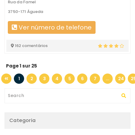
Rua da Famel
3750-171 Águeda
Ver número de telefone
162 comentários
Page 1 sur 25
1
2
3
4
5
6
7
...
24
2
Categoria