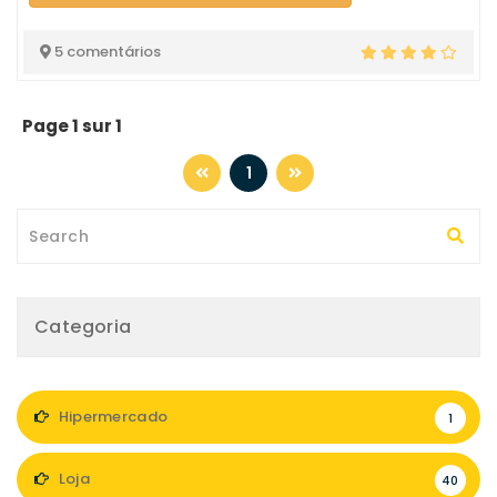
5 comentários
Page 1 sur 1
1
Categoria
Hipermercado
1
Loja
40