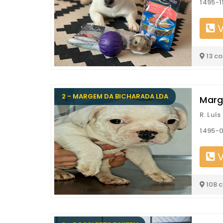
1495-1
V
13 c
2 - MARGEM DA BICHARADA LDA
Marg
R. Luí
1495-0
V
108 