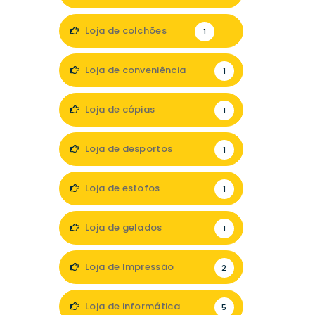
1
Loja de colchões
1
Loja de conveniência
1
Loja de cópias
1
Loja de desportos
1
Loja de estofos
1
Loja de gelados
1
Loja de Impressão
2
Loja de informática
5