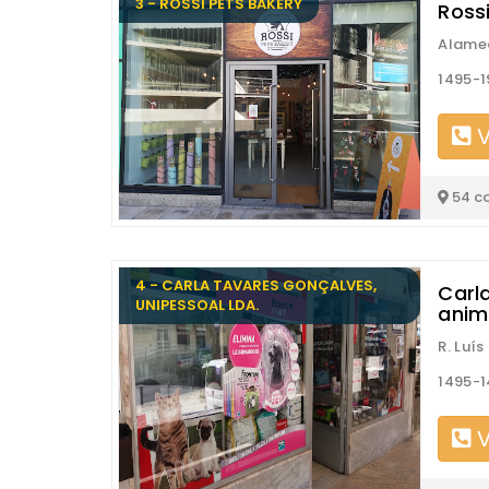
3 - ROSSI PETS BAKERY
Ross
Alamed
1495-1
V
54 c
4 - CARLA TAVARES GONÇALVES,
Carl
UNIPESSOAL LDA.
anim
R. Luí
1495-1
V