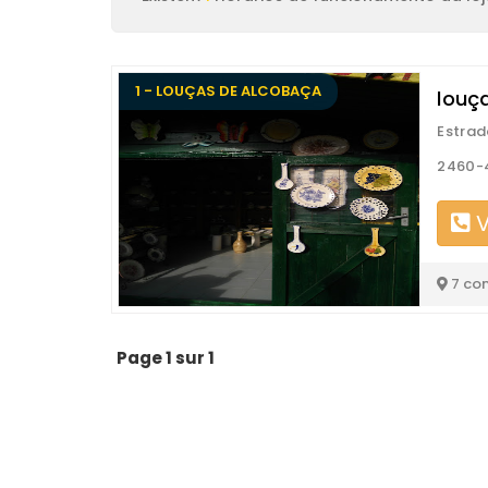
1 - LOUÇAS DE ALCOBAÇA
louç
Estrad
2460-
V
7 co
Page 1 sur 1