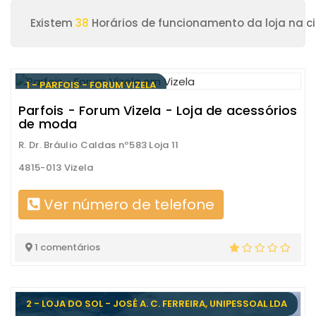
Existem
38
Horários de funcionamento da loja na ci
1 - PARFOIS - FORUM VIZELA
Parfois - Forum Vizela - Loja de acessórios
de moda
R. Dr. Bráulio Caldas nº583 Loja 11
4815-013 Vizela
Ver número de telefone
1 comentários
2 - LOJA DO SOL - JOSÉ A. C. FERREIRA, UNIPESSOAL LDA