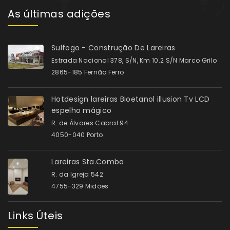
As últimas adições
Sulfogo - Construção De Lareiras
Estrada Nacional 378, S/N, Km 10.2 S/N Marco Grilo
2865-185 Fernão Ferro
Hotdesign lareiras Bioetanol illusion Tv LCD
espelho mágico
R. de Álvares Cabral 94
4050-040 Porto
Lareiras Sta.Comba
R. da Igreja 542
4755-329 Midões
Links Úteis