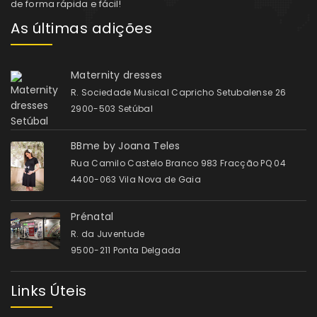
de forma rápida e fácil!
As últimas adições
Maternity dresses
R. Sociedade Musical Capricho Setubalense 26
2900-503 Setúbal
BBme by Joana Teles
Rua Camilo Castelo Branco 983 Fracção PQ 04
4400-063 Vila Nova de Gaia
Prénatal
R. da Juventude
9500-211 Ponta Delgada
Links Úteis