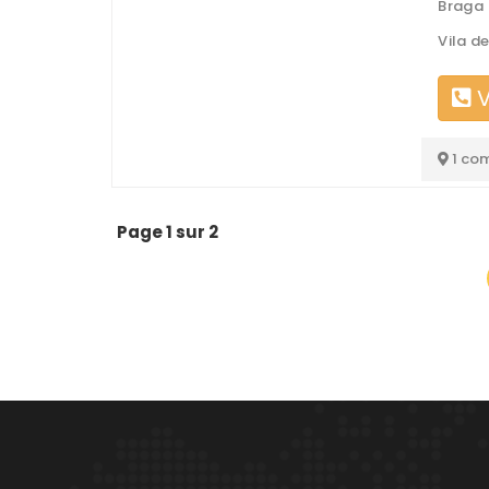
Braga
Vila d
V
1 co
Page 1 sur 2