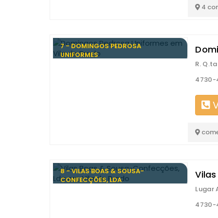
4 co
7 - DOMINGOS PEDROSA
Domi
UNIFORMES
R. Q.t
4730-4
V
come
8 - VILAS BOAS & SOUSA-
Vila
CONFECÇÕES, LDA
Lugar 
4730-4