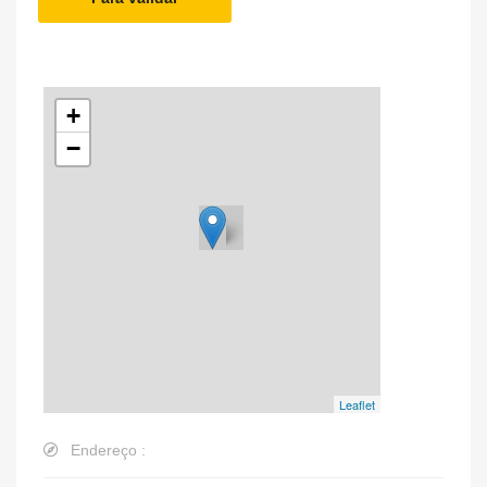
+
−
Leaflet
Endereço :