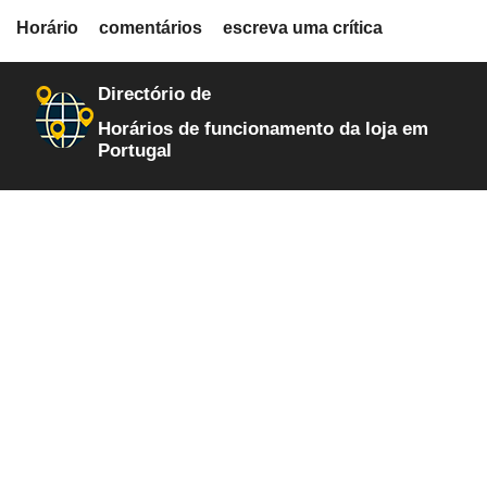
fiche.php
Horário
comentários
escreva uma crítica
loja-de-artigos-equestres
1
Directório de
Horários de funcionamento da loja em
Portugal