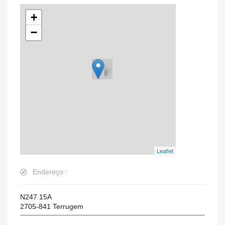
+
−
Leaflet
Endereço :
N247 15A
2705-841
Terrugem