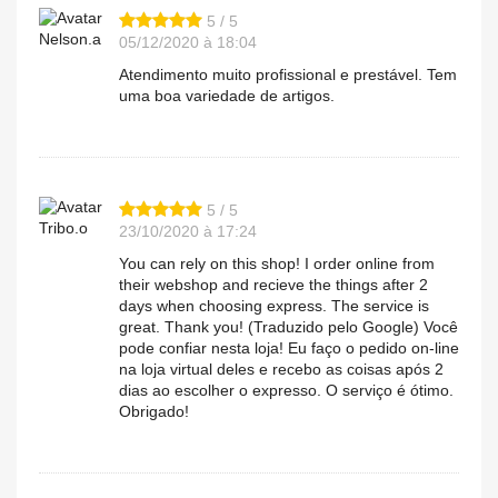
5 / 5
Nelson.a
05/12/2020 à 18:04
Atendimento muito profissional e prestável. Tem
uma boa variedade de artigos.
5 / 5
Tribo.o
23/10/2020 à 17:24
You can rely on this shop! I order online from
their webshop and recieve the things after 2
days when choosing express. The service is
great. Thank you! (Traduzido pelo Google) Você
pode confiar nesta loja! Eu faço o pedido on-line
na loja virtual deles e recebo as coisas após 2
dias ao escolher o expresso. O serviço é ótimo.
Obrigado!