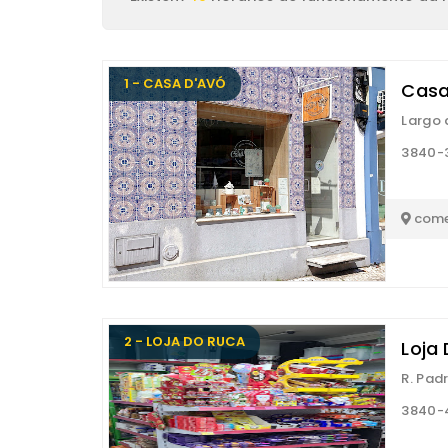
1 - CASA D'AVÓ
Casa
Largo 
3840-
come
2 - LOJA DO RUCA
Loja
R. Pad
3840-