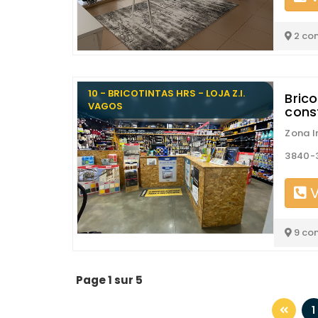
2 co
10 - BRICOTINTAS HRS - LOJA Z.I.
Brico
VAGOS
cons
Zona I
3840-
V
9 co
Page 1 sur 5
1