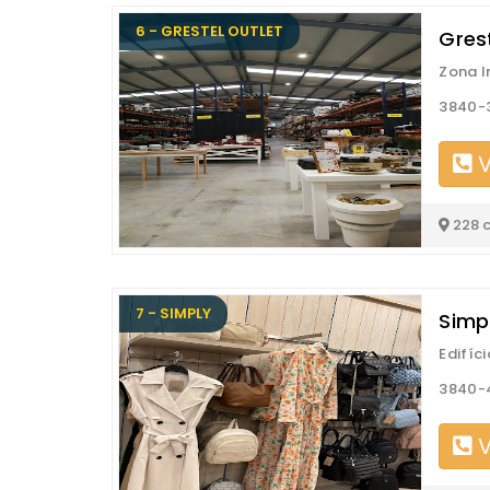
6 - GRESTEL OUTLET
Grest
Zona I
3840-
V
228 
7 - SIMPLY
Simp
Edifíc
3840-
V