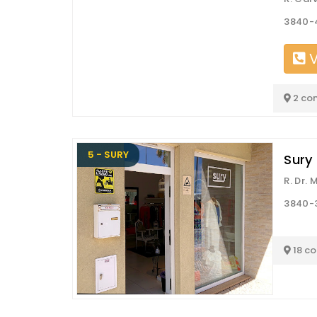
3840-
V
2 co
5 - SURY
Sury
R. Dr.
3840-
18 c