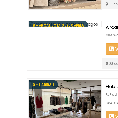
18 c
8 - ARCANJO MIGUEL CAPELA
Arca
3840-
V
28 c
9 - HABIBAH
Habi
R. Pad
3840-
V