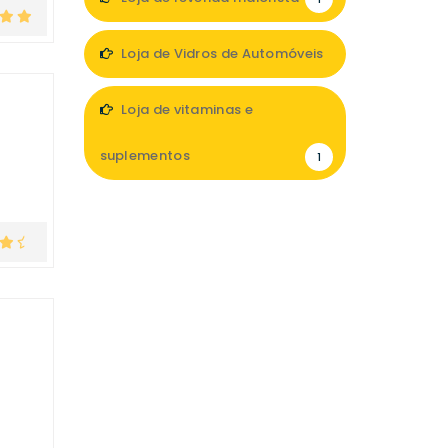
Loja de Vidros de Automóveis
1
Loja de vitaminas e
suplementos
1