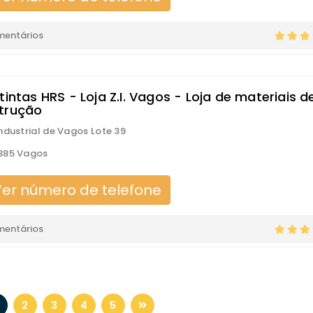
mentários
tintas HRS - Loja Z.I. Vagos - Loja de materiais d
trução
ndustrial de Vagos Lote 39
385 Vagos
er número de telefone
mentários
2
3
4
5