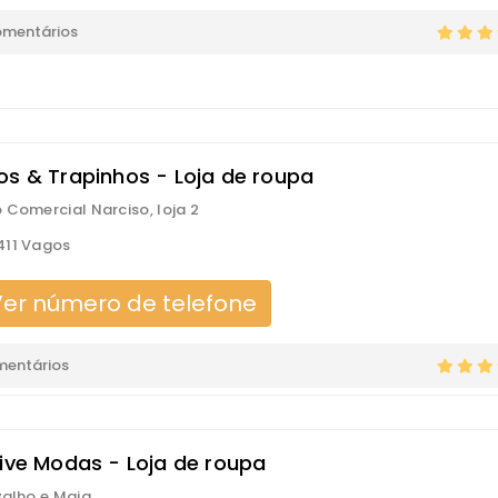
omentários
os & Trapinhos - Loja de roupa
 Comercial Narciso, loja 2
411 Vagos
er número de telefone
mentários
tive Modas - Loja de roupa
valho e Maia