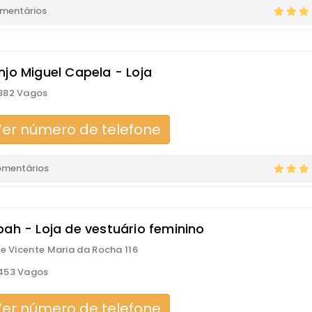
omentários
njo Miguel Capela - Loja
382 Vagos
er número de telefone
omentários
bah - Loja de vestuário feminino
re Vicente Maria da Rocha 116
453 Vagos
er número de telefone