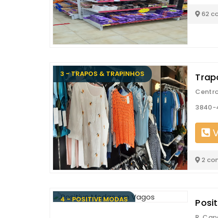
62 c
3 - TRAPOS & TRAPINHOS
Trap
Centro
3840-
V
2 co
4 - POSITIVE MODAS
Posi
R. Car